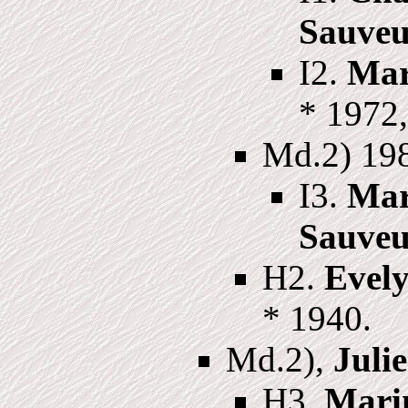
Sauveu
I2.
Mar
* 1972
Md.2) 19
I3.
Mar
Sauveu
H2.
Evely
* 1940.
Md.2),
Julie
H3.
Marin