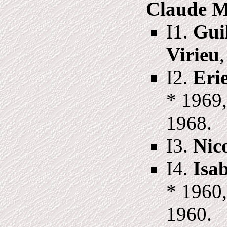
Claude M
I1.
Gui
Virieu
I2.
Eri
* 1969
1968.
I3.
Nic
I4.
Isa
* 1960
1960.