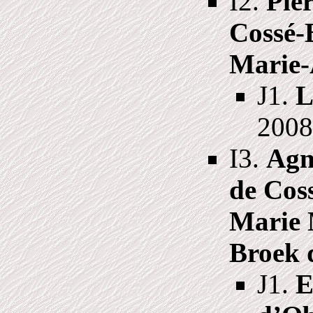
I2.
Pie
Cossé-
Marie-
J1.
L
2008
I3.
Agn
de Cos
Marie 
Broek 
J1.
E