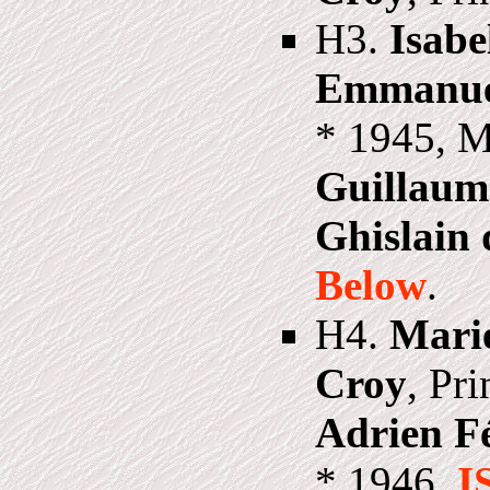
H3.
Isabe
Emmanuel
* 1945, 
Guillaum
Ghislain 
Below
.
H4.
Marie
Croy
, Pr
Adrien F
* 1946,
I