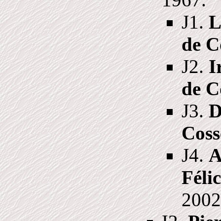
J1.
L
de C
J2.
I
de C
J3.
D
Coss
J4.
A
Féli
2002