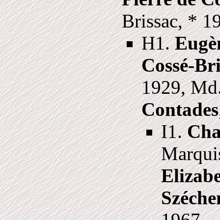
Brissac, * 1
H1.
Eugè
Cossé-Bri
1929, Md
Contades
I1.
Cha
Marqui
Elizab
Széche
1967.