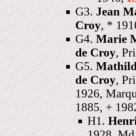
G3.
Jean Ma
Croy
, * 191
G4.
Marie M
de Croy
, Pr
G5.
Mathild
de Croy
, Pr
1926, Marq
1885, + 198
H1.
Henri
1928, Md.