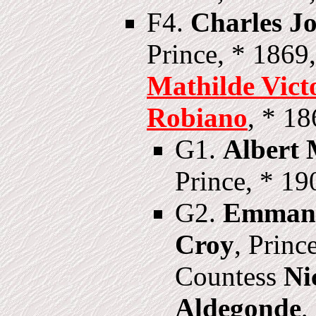
F4.
Charles J
Prince, * 1869
Mathilde Vict
Robiano
, * 18
G1.
Albert 
Prince, * 19
G2.
Emmanue
Croy
, Princ
Countess
Ni
Aldegonde
,