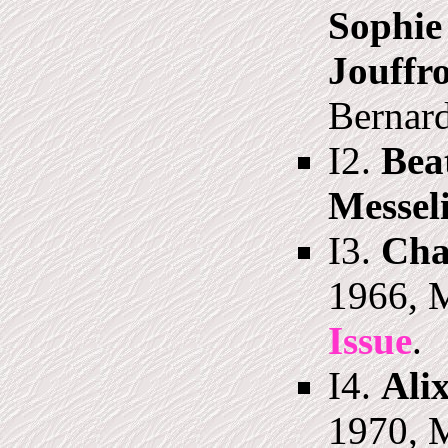
Sophie
Jouffr
Bernard
I2.
Bea
Messel
I3.
Cha
1966, 
Issue
.
I4.
Alix
1970, 