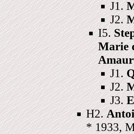
J1.
M
J2.
M
I5.
Ste
Marie 
Amaury
J1.
Q
J2.
M
J3.
E
H2.
Antoi
* 1933, 