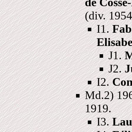
de Cossé-
(div. 195
I1.
Fab
Elisab
J1.
M
J2.
J
I2.
Con
Md.2) 196
1919.
I3.
Lau