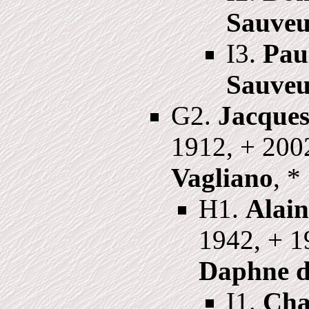
Sauveu
I3.
Paul
Sauveu
G2.
Jacques
1912, + 200
Vagliano
, *
H1.
Alain
1942, + 1
Daphne d
I1.
Char