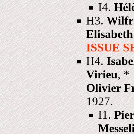
I4.
Hél
H3.
Wilfr
Elisabet
ISSUE 
H4.
Isabe
Virieu
, *
Olivier F
1927.
I1.
Pie
Messel