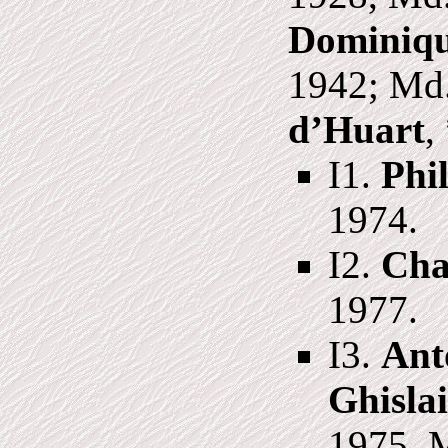
Dominiqu
1942; Md.
d’Huart
,
I1.
Phi
1974.
I2.
Cha
1977.
I3.
Ant
Ghisla
1975, 