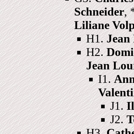
Schneider
,
Liliane Vol
H1.
Jean 
H2.
Domi
Jean Loui
I1.
Ann
Valenti
J1.
I
J2.
T
H3.
Cathe