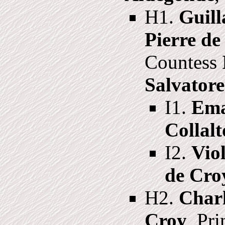
H1.
Guill
Pierre de
Countess
Salvatore
I1.
Ema
Collalt
I2.
Vio
de Cro
H2.
Charl
Croy
, Pr