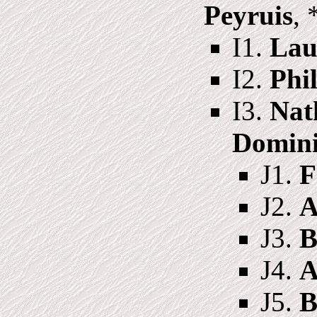
Peyruis
, 
I1.
Lau
I2.
Phi
I3.
Nat
Domini
J1.
F
J2.
A
J3.
B
J4.
A
J5.
B