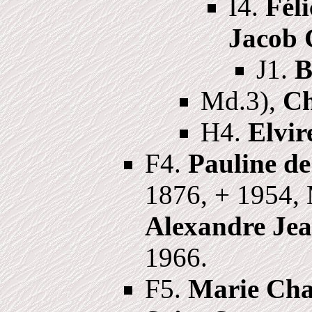
I4.
Fél
Jacob 
J1.
B
Md.3),
Ch
H4.
Elvir
F4.
Pauline de
1876, + 1954,
Alexandre Jea
1966.
F5.
Marie Char