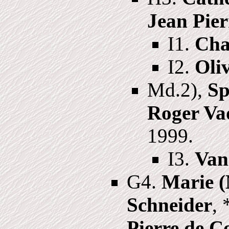
Jean Pie
I1.
Cha
I2.
Oli
Md.2),
Sp
Roger Va
1999.
I3.
Van
G4.
Marie (
Schneider
,
Pierre de C