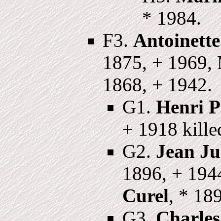
* 1984.
F3.
Antoinette
1875, + 1969,
1868, + 1942.
G1.
Henri P
+ 1918 killed
G2.
Jean Ju
1896, + 194
Curel
, * 18
G3.
Charles