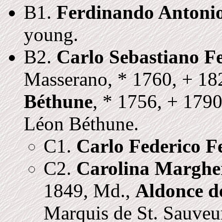
B1.
Ferdinando Antonio
young.
B2.
Carlo Sebastiano Fe
Masserano, * 1760, + 18
Béthune
, * 1756, + 179
Léon Béthune.
C1.
Carlo Federico Fe
C2.
Carolina Margher
1849, Md.,
Aldonce de
Marquis de St. Sauveu