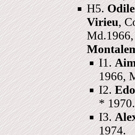
H5.
Odile
Virieu
, C
Md.1966,
Montale
I1.
Aim
1966, 
I2.
Edo
* 1970.
I3.
Ale
1974.