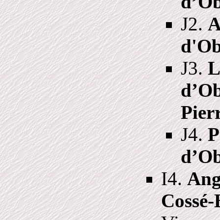
d’O
J2.
A
d'O
J3.
L
d’O
Pier
J4.
P
d’O
I4.
Ang
Cossé-