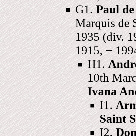
G1.
Paul de
Marquis de S
1935 (div. 
1915, + 199
H1.
Andre
10th Marq
Ivana An
I1.
Arm
Saint 
I2.
Don