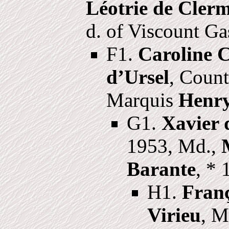
Léotrie de Cler
d. of Viscount G
F1.
Caroline 
d’Ursel
, Count
Marquis
Henry
G1.
Xavier 
1953, Md.,
Barante
, * 
H1.
Franç
Virieu
, M