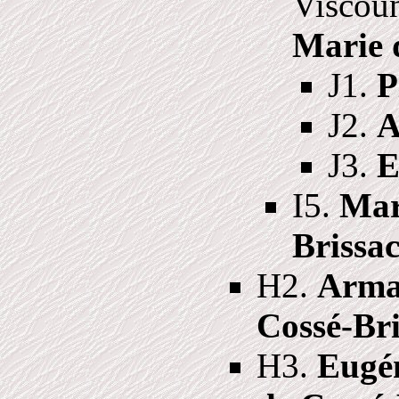
Viscou
Marie 
J1.
P
J2.
A
J3.
E
I5.
Mar
Brissa
H2.
Arman
Cossé-Bri
H3.
Eugén